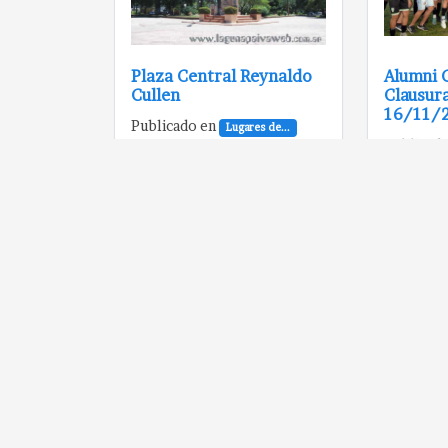
Plaza Central Reynaldo
Alumni 
Cullen
Clausura
16/11/
Publicado en
Lugares de...
Publicad
Monumento a los
Entrevis
militantes paivenses
Oscar "P