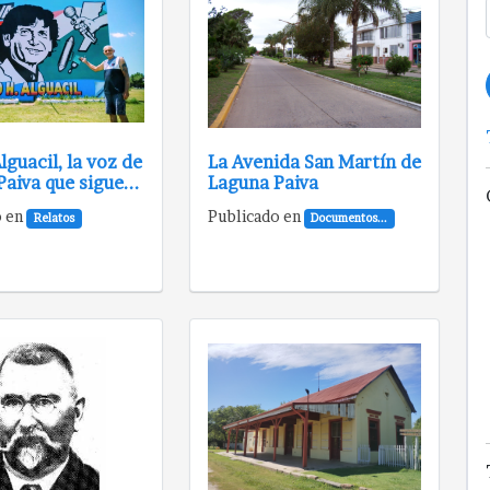
lguacil, la voz de
La Avenida San Martín de
aiva que sigue...
Laguna Paiva
o en
Publicado en
Relatos
Documentos...