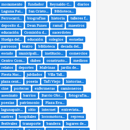
monumento
fundador
Reynaldo C...
diarios
Laguna Pai...
San Cristo...
Biblioteca...
Ferrocarri...
biografias
historia
talleres f...
deposito d...
Dean Funes
ramal
maestros
educación
Comisión d...
sacerdotes
Huelga del...
educaión
colegios
escuelas
parrocos
teatro
biblioteca
decada del...
escudo
municipali...
institucio...
comercios
Centro Com...
clubes
constructo...
medicos
relatos
deportes
Malvinas
jardin de...
Fiesta Nac...
jubilados
Villa Tall...
plaza cent...
poseia
Tafi Viejo
historias...
cine
porteras
enfermeras
camioneros
asesinato
barrios
Barrio Obr...
fotografia...
poesias
patrimonio
Plaza Eva...
lagunapaiv...
sitio
internet
entrevista...
sastres
hospitales
locomotora...
represa
festivales
transporte
bandera
lugares de...