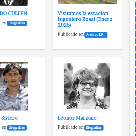
DO CULLEN
Visitamos la estación
Ingeniero Boasi (Enero
o en
Biografías
2025)
Publicado en
Archivo LP...
 Siviero
Leonor Marzano
o en
Publicado en
Biografías
Biografías