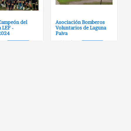
Campeón del
Asociación Bomberos
 LEF -
Voluntarios de Laguna
2024
Paiva
o en
Publicado en
Archivo LP...
Archivo LP...
ta Virtual a
La locomotora a vapor
oli" Gomitolo -
Nº 2115, un tesoro para