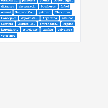
estación d...
plazoleta
puente
Arroyo Agu...
dictadura
desapareci...
bomberos
futbol
Alumni
Sagrado Co...
patrono
Elecciones
Concejales
deportista...
Argentina
musicos
Cuarteto
Cuarteo Le...
entrenador...
España
Ingeniero...
estaciones
cumbia
paivenses
veteranos