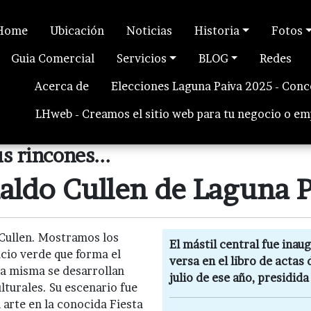
Home
Ubicación
Noticias
Historia
Fotos
Guia Comercial
Servicios
BLOG
Redes
Acerca de
Elecciones Laguna Paiva 2025 - Conc
LHweb - Creamos el sitio web para tu negocio o e
s rincones...
naldo Cullen
de Laguna P
 Cullen. Mostramos los
El mástil central fue inau
cio verde que forma el
versa en el libro de acta
la misma se desarrollan
julio de ese año, presidid
ulturales. Su escenario fue
 arte en la conocida Fiesta