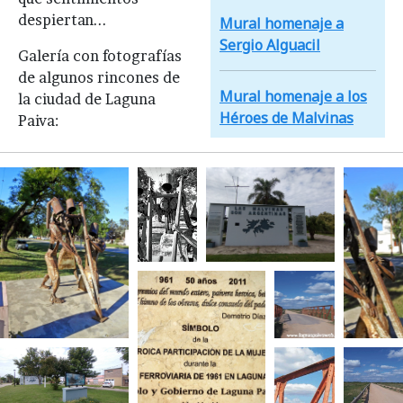
despiertan...
Mural homenaje a
Sergio Alguacil
Galería con fotografías
de algunos rincones de
Mural homenaje a los
la ciudad de Laguna
Héroes de Malvinas
Paiva: