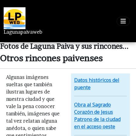
Lagunapaivaweb
Fotos de Laguna Paiva y sus rincones...
Otros rincones paivenses
Algunas imágenes
Datos históricos del
sueltas que también
puente
ilustran lugares de
nuestra ciudad y que
Obra al Sagrado
vale la pena conocer
Corazón de Jesus
también, imágenes que
Patrono de la ciudad
tal vez relatan alguna
en el acceso oeste
anédota, o quien sabe
que sentimientos