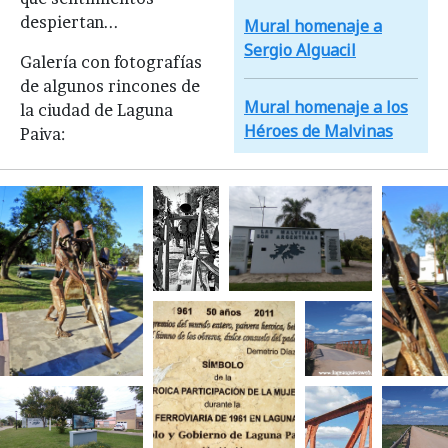
despiertan...
Mural homenaje a
Sergio Alguacil
Galería con fotografías
de algunos rincones de
Mural homenaje a los
la ciudad de Laguna
Héroes de Malvinas
Paiva: