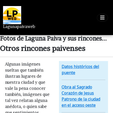
Lagunapaivaweb
Fotos de Laguna Paiva y sus rincones...
Otros rincones paivenses
Algunas imágenes
Datos históricos del
sueltas que también
puente
ilustran lugares de
nuestra ciudad y que
Obra al Sagrado
vale la pena conocer
Corazón de Jesus
también, imágenes que
Patrono de la ciudad
tal vez relatan alguna
en el acceso oeste
anédota, o quien sabe
que sentimientos