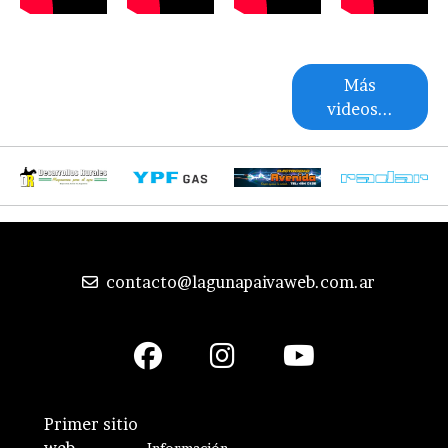
Más
videos...
contacto@lagunapaivaweb.com.ar
Primer sitio
web