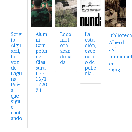
Serg
Alum
Loco
La
Bibliotec
io
ni
mot
esta
Alberdi,
Algu
Cam
ora
ción,
así
acil,
peón
aban
esce
la
del
dona
nari
funciona
voz
Clau
da
o de
en
de
sura
pelíc
1933
Lagu
LEF -
ula...
na
16/1
Paiv
1/20
a
24
que
sigu
e
cant
ando