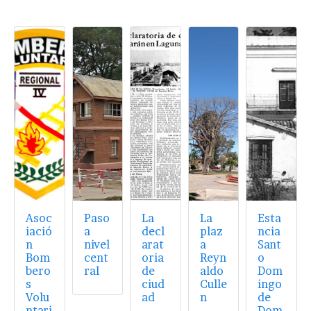
Asoc
Paso
La
La
Esta
iació
a
decl
plaz
ncia
n
nivel
arat
a
Sant
Bom
cent
oria
Reyn
o
bero
ral
de
aldo
Dom
s
ciud
Culle
ingo
Volu
ad
n
de
ntari
Dom