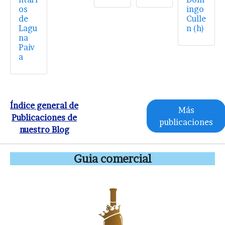
os
ingo
de
Culle
Lagu
n (h)
na
Paiv
a
Índice general de
Más
Publicaciones de
publicaciones
nuestro Blog
Guia comercial